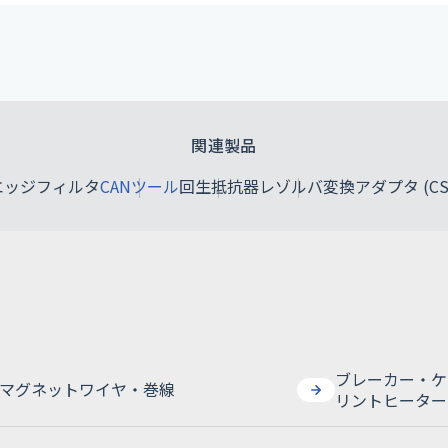
関連製品
用エッジフィルタ
CANツール
回生抵抗器
レゾルバ変換アダプタ (CS
用エッジフィルタ
CANツール
回生抵抗器
レゾルバ変換アダプタ (CS
ブレーカー・ケ
マグネットワイヤ・巻線
リントヒーター