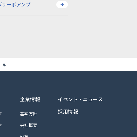
/サーボアンプ
トルコントロール・プ
など
/サーボアンプ
ール
企業情報
イベント・ニュース
採用情報
す
基本方針
企業情報
す
会社概要
イベント・ニュース
す
基本方針
採用情報
沿革