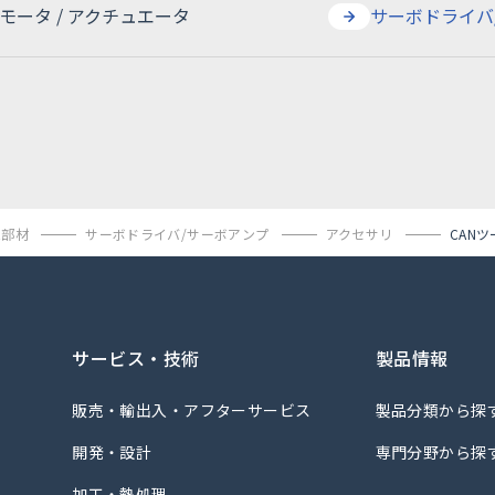
モータ / アクチュエータ
サーボドライバ
マグネットワイヤ・巻線
ブレーカー・ケ
モータ / アクチュエータ
リントヒーター
サーボドライバ
能部材
サーボドライバ/サーボアンプ
アクセサリ
CANツ
能部材
サービス・技術
製品情報
販売・輸出入・アフターサービス
製品分類から探
製品情報
開発・設計
専門分野から探
サービス・技術
製品分類から探
加工・熱処理