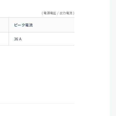
電源電圧 / 出力電流
ピーク電流
36 A