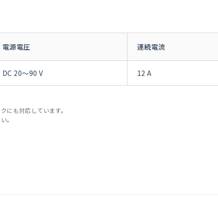
電源電圧
連続電流
DC 20～90 V
12 A
バックにも対応しています。
さい。