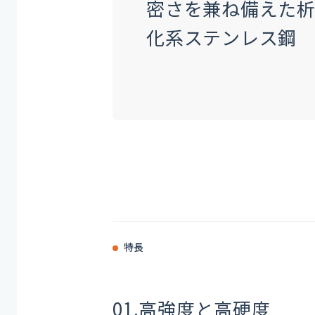
密さを兼ね備えた
化系ステンレス鋼
特長
01.
高強度と高硬度