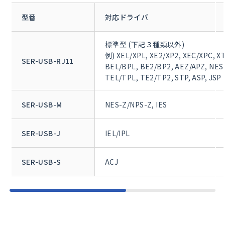
型番
対応ドライバ
標準型 (下記３種類以外)
例) XEL/XPL, XE2/XP2, XEC/XPC, XT
SER-USB-RJ11
BEL/BPL, BE2/BP2, AEZ/APZ, NES
TEL/TPL, TE2/TP2, STP, ASP, JSP
SER-USB-M
NES-Z/NPS-Z, IES
SER-USB-J
IEL/IPL
SER-USB-S
ACJ