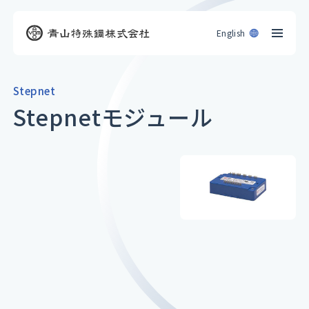
English
Stepnet
Stepnetモジュール