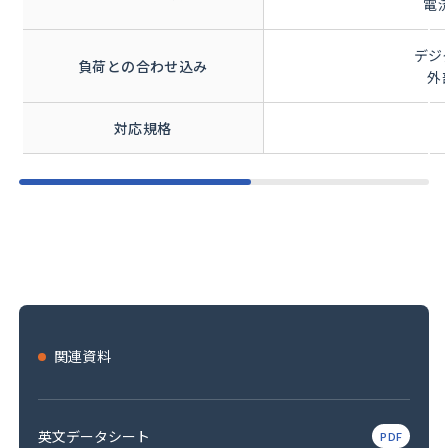
電流
デジ
負荷との合わせ込み
外
対応規格
関連資料
英文データシート