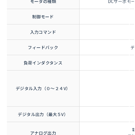
モータの種類
DCサーボモ
制御モード
入力コマンド
フィードバック
デ
負荷インダクタンス
デジタル入力（０～２４V）
デジタル出力（最大５V）
アナログ出力